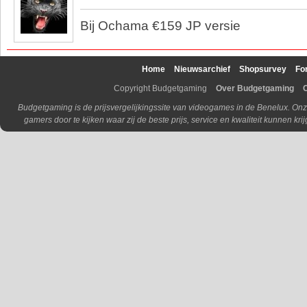
Bij Ochama €159 JP versie
Home
Nieuwsarchief
Shopsurvey
Fo
Copyright Budgetgaming
Over Budgetgaming
Budgetgaming is de prijsvergelijkingssite van videogames in de Benelux. Onz
gamers door te kijken waar zij de beste prijs, service en kwaliteit kunnen