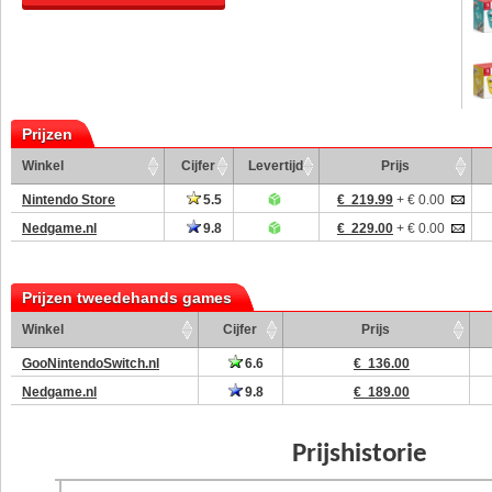
Prijzen
Winkel
Cijfer
Levertijd
Prijs
Nintendo Store
5.5
€ 219.99
+ € 0.00
Nedgame.nl
9.8
€ 229.00
+ € 0.00
Prijzen tweedehands games
Winkel
Cijfer
Prijs
GooNintendoSwitch.nl
6.6
€ 136.00
Nedgame.nl
9.8
€ 189.00