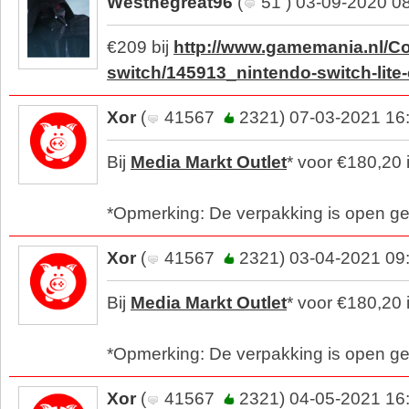
Westhegreat96
(
51 ) 03-09-2020 0
€209 bij
http://www.gamemania.nl/Co
switch/145913_nintendo-switch-lite-
Xor
(
41567
2321) 07-03-2021 16
Bij
Media Markt Outlet
* voor €180,20 
*Opmerking: De verpakking is open g
Xor
(
41567
2321) 03-04-2021 09
Bij
Media Markt Outlet
* voor €180,20 
*Opmerking: De verpakking is open g
Xor
(
41567
2321) 04-05-2021 16