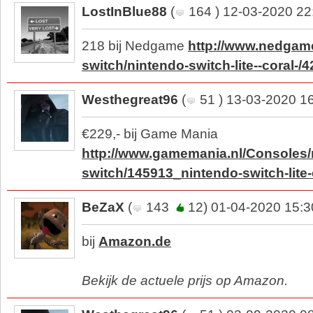
LostInBlue88
(
164 ) 12-03-2020 22
218 bij Nedgame
http://www.nedgame
switch/nintendo-switch-lite--coral-/
Westhegreat96
(
51 ) 13-03-2020 1
€229,- bij Game Mania
http://www.gamemania.nl/Consoles/
switch/145913_nintendo-switch-lite-
BeZaX
(
143
12) 01-04-2020 15:3
bij
Amazon.de
Bekijk de actuele prijs op Amazon.