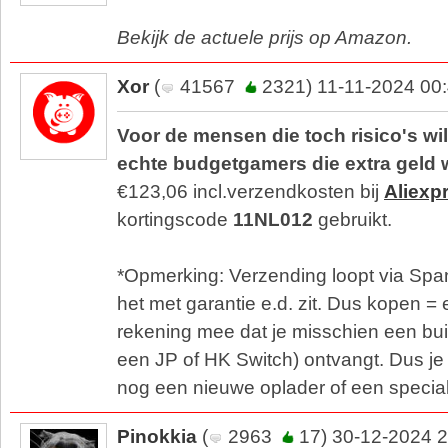
Bekijk de actuele prijs op Amazon.
Xor
(
41567
2321) 11-11-2024 00
Voor de mensen die toch risico's w
echte budgetgamers die extra geld 
€123,06 incl.verzendkosten bij
Aliexp
kortingscode
11NL012
gebruikt.
*Opmerking: Verzending loopt via Span
het met garantie e.d. zit. Dus kopen = 
rekening mee dat je misschien een bu
een JP of HK Switch) ontvangt. Dus j
nog een nieuwe oplader of een specia
Pinokkia
(
2963
17) 30-12-2024 2