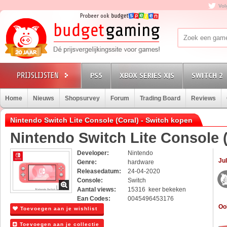
Vol
PS5
XBOX SERIES X|S
SWITCH 2
Home
Nieuws
Shopsurvey
Forum
Trading Board
Reviews
Nintendo Switch Lite Console (Coral) - Switch kopen
Nintendo Switch Lite Console 
Developer:
Nintendo
Jul
Genre:
hardware
Releasedatum:
24-04-2020
Console:
Switch
Aantal views:
15316 keer bekeken
Ean Codes:
0045496453176
Oo
Toevoegen aan je wishlist
Toevoegen aan je collectie