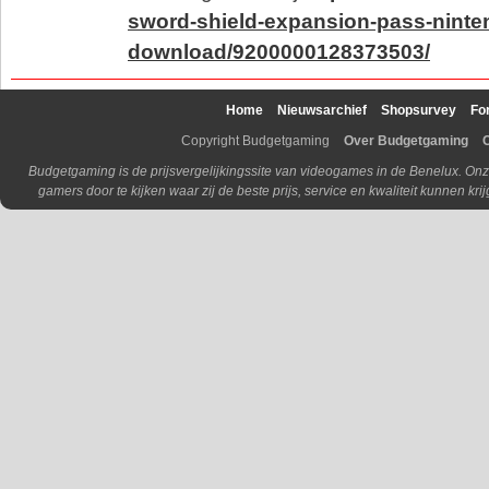
sword-shield-expansion-pass-ninte
download/9200000128373503/
Home
Nieuwsarchief
Shopsurvey
Fo
Copyright Budgetgaming
Over Budgetgaming
Budgetgaming is de prijsvergelijkingssite van videogames in de Benelux. Onz
gamers door te kijken waar zij de beste prijs, service en kwaliteit kunnen