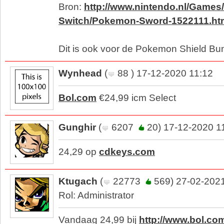
Bron:
http://www.nintendo.nl/Games
Switch/Pokemon-Sword-1522111.h
Dit is ook voor de Pokemon Shield Bu
Wynhead
(
88 ) 17-12-2020 11:12
Bol.com
€24,99 icm Select
Gunghir
(
6207
20) 17-12-2020 1
24,29 op
cdkeys.com
Ktugach
(
22773
569) 27-02-2021
Rol: Administrator
Vandaag 24,99 bij
http://www.bol.co