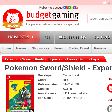
Vol
PS5
XBOX SERIES X|S
SWITCH 2
Home
Nieuws
Shopsurvey
Forum
Trading Board
Reviews
Pokemon Sword/Shield - Expansion Pass - Switch kopen
Pokemon Sword/Shield - Expa
Developer:
Game Freak
On
Genre:
RPG
Releasedatum:
01-01-2020
Console:
Switch
Aantal views:
8111 keer bekeken
Ean Codes:
0045496403812
Jul