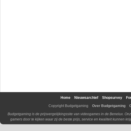
Home
Nieuwsarchief
Shopsurvey
Fo
Copyright Budgetgaming
Over Budgetgaming
Budgetgaming is de prijsvergelijkingssite van videogames in de Benelux. Onz
gamers door te kijken waar zij de beste prijs, service en kwaliteit kunnen