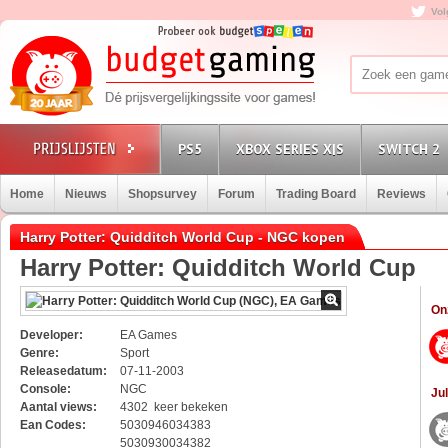
Vol
PS5
XBOX SERIES X|S
SWITCH 2
Home
Nieuws
Shopsurvey
Forum
Trading Board
Reviews
Harry Potter: Quidditch World Cup - NGC kopen
Harry Potter: Quidditch World Cup
On
Developer:
EA Games
Genre:
Sport
Releasedatum:
07-11-2003
Console:
NGC
Jul
Aantal views:
4302 keer bekeken
Ean Codes:
5030946034383
5030930034382