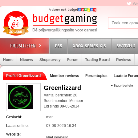
Vol
PS5
XBOX SERIES X|S
SWITCH 2
Home
Nieuws
Shopsurvey
Forum
Trading Board
Reviews
Profiel Greenlizzard
Member reviews
Forumtopics
Laatste Foru
+ Stuur bericht
Greenlizzard
Aantal berichten: 20
Soort member: Member
Lid sinds 09-05-2014
Geslacht:
man
Laatst online:
07-08-2026 16:34
Website:
Niet ingevuld