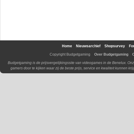
Home
Nieuwsarchief
Shopsurvey
Fo
Copyright Budgetgaming
Over Budgetgaming
Budgetgaming is de prijsvergelijkingssite van videogames in de Benelux. Onz
gamers door te kijken waar zij de beste prijs, service en kwaliteit kunnen