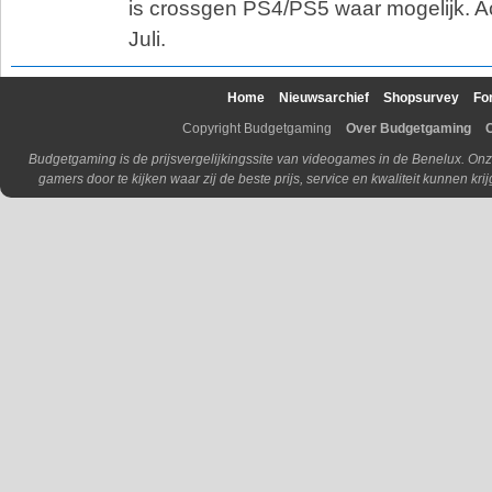
is crossgen PS4/PS5 waar mogelijk. Act
Juli.
Home
Nieuwsarchief
Shopsurvey
Fo
Copyright Budgetgaming
Over Budgetgaming
Budgetgaming is de prijsvergelijkingssite van videogames in de Benelux. Onz
gamers door te kijken waar zij de beste prijs, service en kwaliteit kunnen