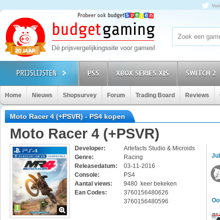
Vol
PS5
XBOX SERIES X|S
SWITCH 2
Home
Nieuws
Shopsurvey
Forum
Trading Board
Reviews
Moto Racer 4 (+PSVR) - PS4 kopen
Moto Racer 4 (+PSVR)
Developer:
Artefacts Studio & Microids
Jul
Genre:
Racing
Releasedatum:
03-11-2016
Console:
PS4
Aantal views:
9480 keer bekeken
Ean Codes:
3760156480626
Oo
3760156480596