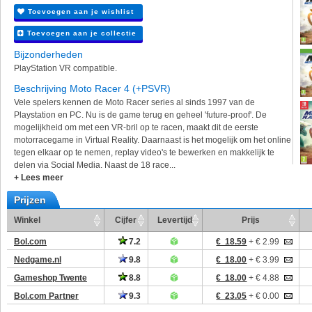
Toevoegen aan je wishlist
Toevoegen aan je collectie
Bijzonderheden
PlayStation VR compatible.
Beschrijving Moto Racer 4 (+PSVR)
Vele spelers kennen de Moto Racer series al sinds 1997 van de
Playstation en PC. Nu is de game terug en geheel 'future-proof'. De
mogelijkheid om met een VR-bril op te racen, maakt dit de eerste
motorracegame in Virtual Reality. Daarnaast is het mogelijk om het online
tegen elkaar op te nemen, replay video's te bewerken en makkelijk te
delen via Social Media. Naast de 18 race...
+ Lees meer
Prijzen
Winkel
Cijfer
Levertijd
Prijs
Bol.com
7.2
€ 18.59
+ € 2.99
Nedgame.nl
9.8
€ 18.00
+ € 3.99
Gameshop Twente
8.8
€ 18.00
+ € 4.88
Bol.com Partner
9.3
€ 23.05
+ € 0.00