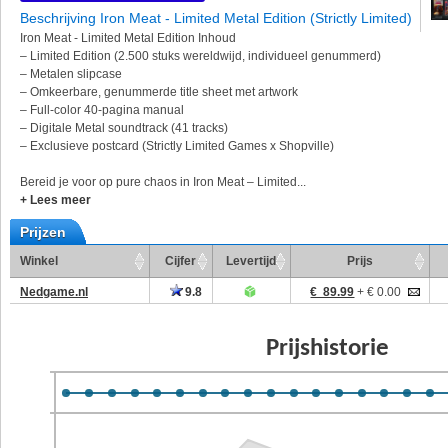
Beschrijving Iron Meat - Limited Metal Edition (Strictly Limited)
Iron Meat - Limited Metal Edition Inhoud
– Limited Edition (2.500 stuks wereldwijd, individueel genummerd)
– Metalen slipcase
– Omkeerbare, genummerde title sheet met artwork
– Full-color 40-pagina manual
– Digitale Metal soundtrack (41 tracks)
– Exclusieve postcard (Strictly Limited Games x Shopville)
Bereid je voor op pure chaos in Iron Meat – Limited...
+ Lees meer
Prijzen
Winkel
Cijfer
Levertijd
Prijs
Nedgame.nl
9.8
€ 89.99
+ € 0.00