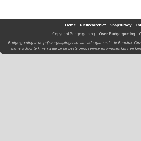
Home
Nieuwsarchief
Shopsurvey
Fo
Copyright Budgetgaming
Over Budgetgaming
Budgetgaming is de prijsvergelijkingssite van videogames in de Benelux. Onz
gamers door te kijken waar zij de beste prijs, service en kwaliteit kunnen