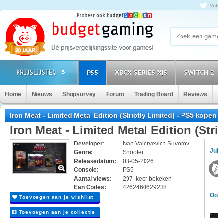
Vol
PS5
XBOX SERIES X|S
SWITCH 2
Home
Nieuws
Shopsurvey
Forum
Trading Board
Reviews
Iron Meat - Limited Metal Edition (Strictly Limited) - PS5 kopen
Iron Meat - Limited Metal Edition (Stri
Developer:
Ivan Valeryevich Suvorov
Jul
Genre:
Shooter
Releasedatum:
03-05-2026
Console:
PS5
Aantal views:
297 keer bekeken
Ean Codes:
4262460629238
Oo
Toevoegen aan je wishlist
Toevoegen aan je collectie