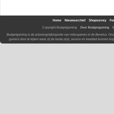
Home
Nieuwsarchief
Shopsurvey
Fo
Copyright Budgetgaming
Over Budgetgaming
Budgetgaming is de prijsvergelijkingssite van videogames in de Benelux. Onz
gamers door te kijken waar zij de beste prijs, service en kwaliteit kunnen