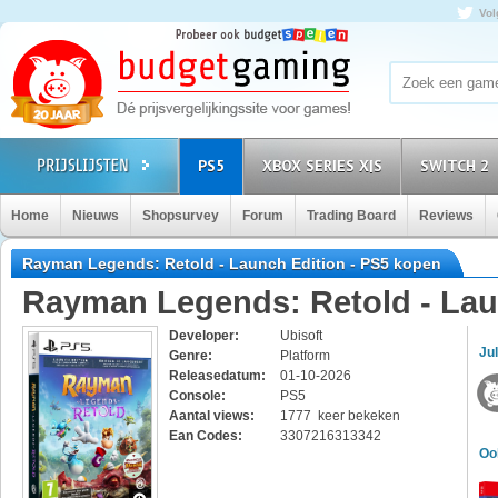
Vol
PS5
XBOX SERIES X|S
SWITCH 2
Home
Nieuws
Shopsurvey
Forum
Trading Board
Reviews
Rayman Legends: Retold - Launch Edition - PS5 kopen
Rayman Legends: Retold - Lau
Developer:
Ubisoft
Jul
Genre:
Platform
Releasedatum:
01-10-2026
Console:
PS5
Aantal views:
1777 keer bekeken
Ean Codes:
3307216313342
Oo