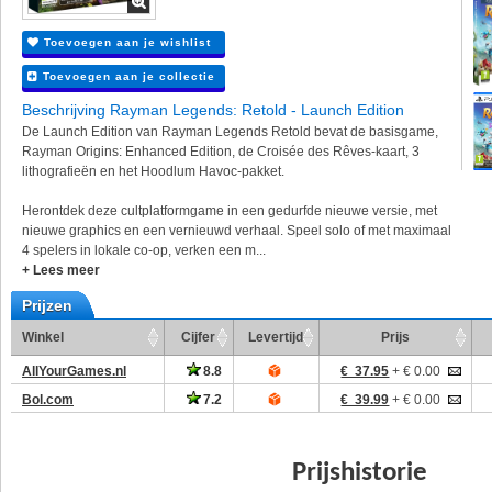
Toevoegen aan je wishlist
Toevoegen aan je collectie
Beschrijving Rayman Legends: Retold - Launch Edition
De Launch Edition van Rayman Legends Retold bevat de basisgame,
Rayman Origins: Enhanced Edition, de Croisée des Rêves-kaart, 3
lithografieën en het Hoodlum Havoc-pakket.
Herontdek deze cultplatformgame in een gedurfde nieuwe versie, met
nieuwe graphics en een vernieuwd verhaal. Speel solo of met maximaal
4 spelers in lokale co-op, verken een m...
+ Lees meer
Prijzen
Winkel
Cijfer
Levertijd
Prijs
AllYourGames.nl
8.8
€ 37.95
+ € 0.00
Bol.com
7.2
€ 39.99
+ € 0.00