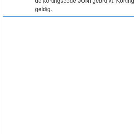
de kortingscode
JUNI
gebruikt. Korting
geldig.