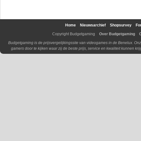
Home
Nieuwsarchief
Shopsurvey
Fo
Copyright Budgetgaming
Over Budgetgaming
Budgetgaming is de prijsvergelijkingssite van videogames in de Benelux. Onz
gamers door te kijken waar zij de beste prijs, service en kwaliteit kunnen