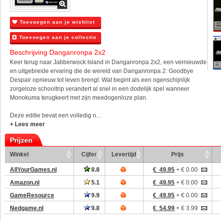
Toevoegen aan je wishlist
Toevoegen aan je collectie
Beschrijving Danganronpa 2x2
Keer terug naar Jabberwock Island in Danganronpa 2x2, een vernieuwde
en uitgebreide ervaring die de wereld van Danganronpa 2: Goodbye
Despair opnieuw tot leven brengt. Wat begint als een ogenschijnlijk
zorgeloze schooltrip verandert al snel in een dodelijk spel wanneer
Monokuma terugkeert met zijn meedogenloze plan.
Deze editie bevat een volledig n...
+ Lees meer
Prijzen
Winkel
Cijfer
Levertijd
Prijs
AllYourGames.nl
8.8
€ 49.95
+ € 0.00
Amazon.nl
5.1
€ 49.95
+ € 0.00
GameResource
9.9
€ 49.95
+ € 0.00
Nedgame.nl
9.8
€ 54.99
+ € 3.99