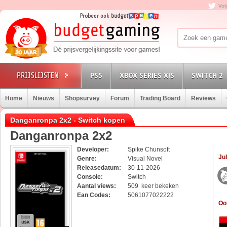
Vol
PS5
XBOX SERIES X|S
SWITCH 2
Home
Nieuws
Shopsurvey
Forum
Trading Board
Reviews
Danganronpa 2x2 - Switch kopen
Danganronpa 2x2
Developer:
Spike Chunsoft
Jul
Genre:
Visual Novel
Releasedatum:
30-11-2026
Console:
Switch
Aantal views:
509 keer bekeken
Ean Codes:
5061077022222
Oo