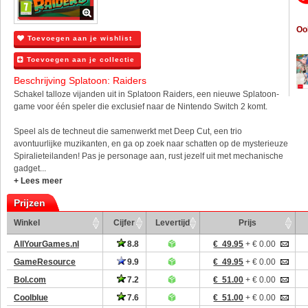
Oo
Toevoegen aan je wishlist
Toevoegen aan je collectie
Beschrijving Splatoon: Raiders
Schakel talloze vijanden uit in Splatoon Raiders, een nieuwe Splatoon-
game voor één speler die exclusief naar de Nintendo Switch 2 komt.
Speel als de techneut die samenwerkt met Deep Cut, een trio
avontuurlijke muzikanten, en ga op zoek naar schatten op de mysterieuze
Spiralieteilanden! Pas je personage aan, rust jezelf uit met mechanische
gadget...
+ Lees meer
Prijzen
Winkel
Cijfer
Levertijd
Prijs
AllYourGames.nl
8.8
€ 49.95
+ € 0.00
GameResource
9.9
€ 49.95
+ € 0.00
Bol.com
7.2
€ 51.00
+ € 0.00
Coolblue
7.6
€ 51.00
+ € 0.00