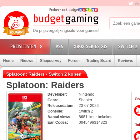
Vol
PS5
XBOX SERIES X|S
SWITCH 2
Home
Nieuws
Shopsurvey
Forum
Trading Board
Reviews
Splatoon: Raiders - Switch 2 kopen
Splatoon: Raiders
Developer:
Nintendo
On
Genre:
Shooter
Releasedatum:
23-07-2026
Console:
Switch 2
Aantal views:
8681 keer bekeken
Ean Codes:
0045496314323
Jul