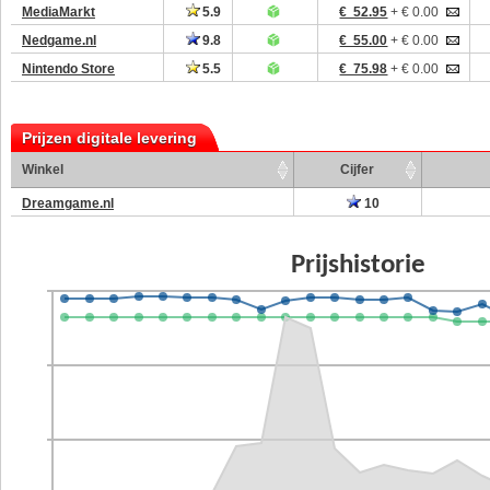
MediaMarkt
5.9
€ 52.95
+ € 0.00
Nedgame.nl
9.8
€ 55.00
+ € 0.00
Nintendo Store
5.5
€ 75.98
+ € 0.00
Prijzen digitale levering
Winkel
Cijfer
Dreamgame.nl
10