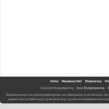
Home
Nieuwsarchief
Shopsurvey
Fo
Copyright Budgetgaming
Over Budgetgaming
Budgetgaming is de prijsvergelijkingssite van videogames in de Benelux. Onz
gamers door te kijken waar zij de beste prijs, service en kwaliteit kunnen