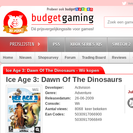
Vol
PS5
XBOX SERIES X|S
SWITCH 2
Home
Nieuws
Shopsurvey
Forum
Trading Board
Reviews
Ice Age 3: Dawn Of The Dinosaurs - Wii kopen
Ice Age 3: Dawn Of The Dinosaurs
Developer:
Activision
Jul
Genre:
Adventure
Releasedatum:
26-06-2009
Console:
Wii
Aantal views:
8068 keer bekeken
Ean Codes:
5030917066900
5030917066849