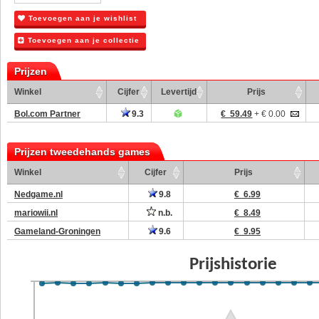
Toevoegen aan je wishlist
Toevoegen aan je collectie
Prijzen
Winkel
Cijfer
Levertijd
Prijs
Bol.com Partner
9.3
€ 59.49
+ € 0.00
Prijzen tweedehands games
Winkel
Cijfer
Prijs
Nedgame.nl
9.8
€ 6.99
mariowii.nl
n.b.
€ 8.49
Gameland-Groningen
9.6
€ 9.95