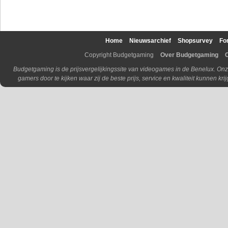
Home
Nieuwsarchief
Shopsurvey
Fo
Copyright Budgetgaming
Over Budgetgaming
Budgetgaming is de prijsvergelijkingssite van videogames in de Benelux. Onz
gamers door te kijken waar zij de beste prijs, service en kwaliteit kunnen