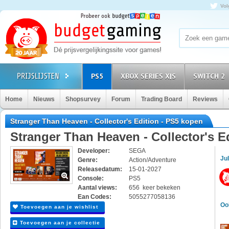
Vol
PS5
XBOX SERIES X|S
SWITCH 2
Home
Nieuws
Shopsurvey
Forum
Trading Board
Reviews
Stranger Than Heaven - Collector's Edition - PS5 kopen
Stranger Than Heaven - Collector's E
Developer:
SEGA
Jul
Genre:
Action/Adventure
Releasedatum:
15-01-2027
Console:
PS5
Aantal views:
656 keer bekeken
Ean Codes:
5055277058136
Oo
Toevoegen aan je wishlist
Toevoegen aan je collectie