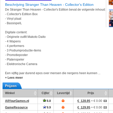
Beschrijving Stranger Than Heaven - Collector's Edition
De Stranger Than Heaven - Collector's Edition bevat de volgende inhoud:
- Collector's Edition Box
- Vinyl plaat
- BassispelL
Digitale content:
- Originele outfit Makoto Daito
- 4 Wapens
- 4 performers
- 3 Podiumproductie-items
- Promotieposter
- Platenspeler
- Elektronische Camera
Een vijftig jaar durend epos over mensen die nergens heen kunnen ...
+ Lees meer
Prijzen
Winkel
Cijfer
Levertijd
Prijs
AllYourGames.nl
8.8
€ 128.95
+ € 0.00
GameResource
9.9
€ 129.95
+ € 0.00