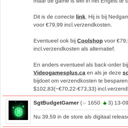
maar de game is wel in het Engels te 
Dit is de correcte
link
. Hij is bij Nedg
voor €79,99 incl.verzendkosten.
Eventueel ook bij
Coolshop
voor €79
incl.verzendkosten als alternatief.
En anders eventueel als back-order bij
Videogamesplus.ca
en als je deze
sc
bijdoet om verzendkosten te besparen
$102,83(~€70,22-€73,33) incl.verzen
SgtBudgetGamer
(
1650
3) 13-0
Nu 39.59 in de store als digitaal releas