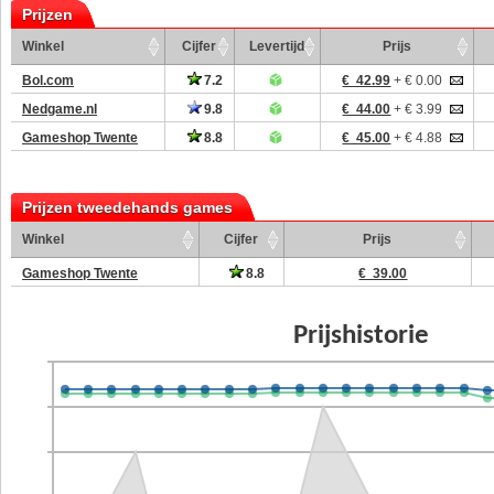
Prijzen
Winkel
Cijfer
Levertijd
Prijs
Bol.com
7.2
€ 42.99
+ € 0.00
Nedgame.nl
9.8
€ 44.00
+ € 3.99
Gameshop Twente
8.8
€ 45.00
+ € 4.88
Prijzen tweedehands games
Winkel
Cijfer
Prijs
Gameshop Twente
8.8
€ 39.00