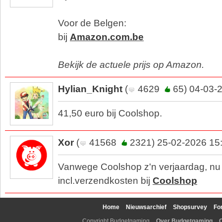
Voor de Belgen:
bij
Amazon.com.be
Bekijk de actuele prijs op Amazon.
Hylian_Knight
(
4629
65) 04-03-
41,50 euro bij Coolshop.
Xor
(
41568
2321) 25-02-2026 15
Vanwege Coolshop z'n verjaardag, nu
incl.verzendkosten bij
Coolshop
Home
Nieuwsarchief
Shopsurvey
Fo
Copyright Budgetgaming
Over Budgetgaming