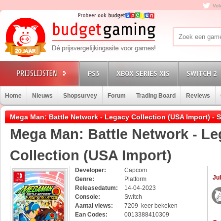
Vol
PS5
XBOX SERIES X|S
SWITCH 2
Home
Nieuws
Shopsurvey
Forum
Trading Board
Reviews
Mega Man: Battle Network - Legacy Collection (USA Import) - 
Mega Man: Battle Network - L
Collection (USA Import)
Developer:
Capcom
Jul
Genre:
Platform
Releasedatum:
14-04-2023
Console:
Switch
Aantal views:
7209 keer bekeken
Ean Codes:
0013388410309