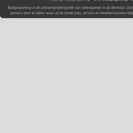
Budgetgaming is de prijsvergelijkingssite van videogames in de Benelux. Onz
gamers door te kijken waar zij de beste prijs, service en kwaliteit kunnen