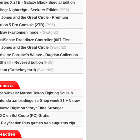
eries X 2TB - Galaxy Black Special Edition
esX)
Ring: Nightreign - Seekers Edition
(PS5)
a Jones and the Great Circle - Premium
S5)
ation 5 Pro Console (2TB)
(PS5)
l Boy (kartonnen model)
(Switch2)
alSense Draadloze Controller (007 First
ted Edition)
(PS5)
a Jones and the Great Circle
(Switch2)
mblem: Fortune's Weave - Dagdan Collection
Shell II - Revered Edition
(PS5)
mata (Gamekeycard)
(Switch2)
nieuws
 de winkels: Marvel Tokon Fighting Souls &
eincarnation
ntendo aanbiedingen e-Shop week 31 + Nieuw
h 2
view: Digimon Story: Time Stranger
XO en Sol Cesto (PC) Gratis
 PlayStation Plus games van augustus zijn
reacties