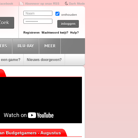
Facebook
Abonneer op onze RSS
Dark Mode
onthouden
Registreren
Wachtwoord kwijt?
Hulp?
ERS
BLU-RAY
MEER
e een game?
Nieuws doorgeven?
van Budgetgamers - Augustus