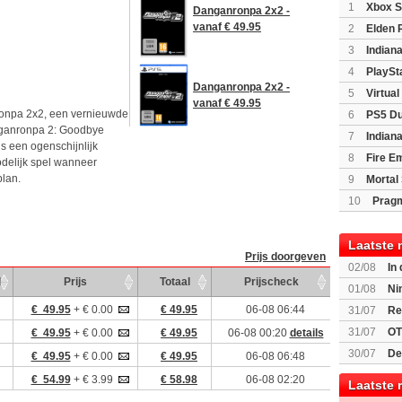
1
Xbox S
Danganronpa 2x2 -
(XboxSeri
vanaf € 49.95
2
Elden 
3
Indian
Edition
(P
4
PlaySt
Danganronpa 2x2 -
5
Virtua
vanaf € 49.95
ronpa 2x2, een vernieuwde
6
PS5 Du
nganronpa 2: Goodbye
Light Limi
7
Indian
ls een ogenschijnlijk
8
Fire E
odelijk spel wanneer
(Switch2)
lan.
9
Mortal 
10
Prag
Laatste 
Prijs doorgeven
02/08
In
d
Prijs
Totaal
Prijscheck
Beast of R
01/08
Ni
voor Switc
€ 49.95
+ € 0.00
€ 49.95
06-08 06:44
31/07
Re
31/07
OT
€ 49.95
+ € 0.00
€ 49.95
06-08 00:20
details
30/07
De
€ 49.95
+ € 0.00
€ 49.95
06-08 06:48
bekend
€ 54.99
+ € 3.99
€ 58.98
06-08 02:20
Laatste 