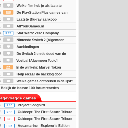
unter Rise Sunbreak Edition
5
Welke film heb je als laatste
8
De PlayStation Plus games van
ijn bekend
0
Laatste Blu-ray aankoop
5
AllYourGames.nl
4
Star Wars: Zero Company
PS5
5
Nintendo Switch 2 [Algemeen
4
Aanbiedingen
3
De Switch 2 en de dood van de
sieke game: Accepteren of boycotten?
1
Voetbal [Algemeen Topic]
1
In de winkels: Marvel Tokon
ouls & Beast of Reincarnation
6
Help elkaar de backlog door
7
Welke games ontbreken in de lijst?
Bekijk de laatste 100 forumreacties
toegevoegde games
2
Project Songbird
PS5
8
Culdcept: The First Saturn Tribute
PS5
dition
8
Culdcept: The First Saturn Tribute
NS
dition
8
Aquamarine - Explorer's Edition
PS5