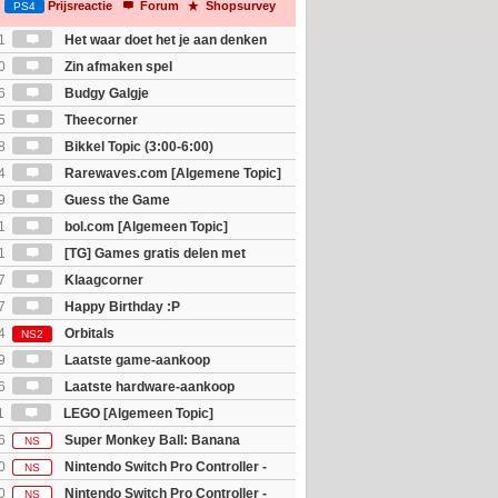
Prijsreactie
Forum
Shopsurvey
PS4
1
Het waar doet het je aan denken
osts wachten!)
0
Zin afmaken spel
6
Budgy Galgje
5
Theecorner
8
Bikkel Topic (3:00-6:00)
4
Rarewaves.com [Algemene Topic]
9
Guess the Game
1
bol.com [Algemeen Topic]
1
[TG] Games gratis delen met
7
Klaagcorner
7
Happy Birthday :P
4
Orbitals
NS2
9
Laatste game-aankoop
6
Laatste hardware-aankoop
1
LEGO [Algemeen Topic]
6
Super Monkey Ball: Banana
NS
0
Nintendo Switch Pro Controller -
NS
 Edition
0
Nintendo Switch Pro Controller -
NS