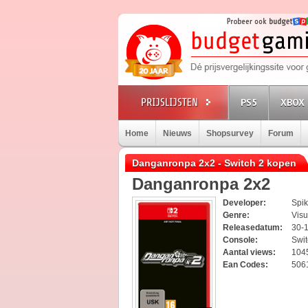
PS5
XBOX 
Home
Nieuws
Shopsurvey
Forum
Danganronpa 2x2 - Switch 2 kopen
Danganronpa 2x2
Developer:
Spi
Genre:
Visu
Releasedatum:
30-
Console:
Swi
Aantal views:
104
Ean Codes:
506