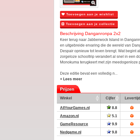
Toevoegen aan je wishlist
Toevoegen aan je collectie
Beschrijving Danganronpa 2x2
Keer terug naar Jabberwock Island in Dangan
en uitgebreide ervaring die de wereld van Da
Despair opnieuw tot leven brengt. Wat begint a
zorgeloze schooltrip verandert al snel in een d
Monokuma terugkeert met zijn meedogenloze p
Deze editie bevat een volledig n...
+ Lees meer
Prijzen
Winkel
Cijfer
Levertij
AllYourGames.nl
8.8
Amazon.nl
5.1
GameResource
9.9
Nedgame.nl
9.8