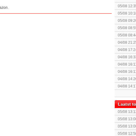
Monster H
05/08 12:3
mazon.
gezien?
05/08 10:1
augustus z
05/08 09:2
05/08 08:5
05/08 08:4
04/08 21:2
Topic]
04/08 17:2
04/08 16:3
'echte' fy
04/08 16:1
04/08 16:1
Fighting S
04/08 14:2
04/08 14:1
Laatst 
05/08 13:1
05/08 13:0
- Cepter E
05/08 13:0
- Cepter E
05/08 12:5