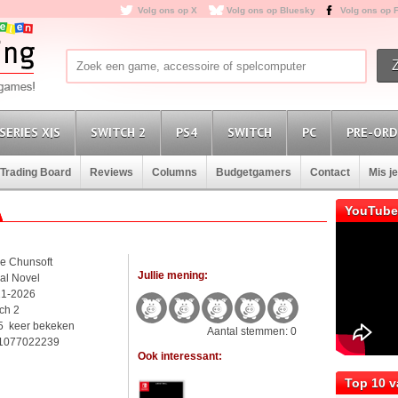
Volg ons op X
Volg ons op Bluesky
Volg ons op 
SERIES X|S
SWITCH 2
PS4
SWITCH
PC
PRE-ORD
Trading Board
Reviews
Columns
Budgetgamers
Contact
Mis j
YouTube
ke Chunsoft
Jullie mening:
al Novel
11-2026
tch 2
5 keer bekeken
Aantal stemmen: 0
1077022239
Ook interessant:
Top 10 