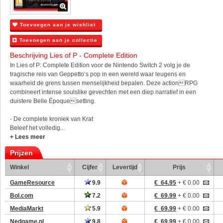
Toevoegen aan je wishlist
Toevoegen aan je collectie
Beschrijving Lies of P - Complete Edition
In Lies of P: Complete Edition voor de Nintendo Switch 2 volg je de
tragische reis van Geppetto’s pop in een wereld waar leugens en
waarheid de grens tussen menselijkheid bepalen. Deze actionRPG
combineert intense soulslike gevechten met een diep narratief in een
duistere Belle Époquesetting.
- De complete kroniek van Krat
Beleef het volledig...
+ Lees meer
Prijzen
Winkel
Cijfer
Levertijd
Prijs
GameResource
9.9
€ 64.95
+ € 0.00
Bol.com
7.2
€ 69.99
+ € 0.00
MediaMarkt
5.9
€ 69.99
+ € 0.00
Nedgame.nl
9.8
€ 69.99
+ € 0.00