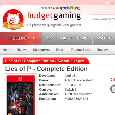
Vol
PS5
XBOX SERIES X|S
SWITCH 2
Home
Nieuws
Shopsurvey
Forum
Trading Board
Reviews
Lies of P - Complete Edition - Switch 2 kopen
Lies of P - Complete Edition
Developer:
Iam8bit
Jul
Genre:
Action/Hack `n slash
Releasedatum:
02-10-2026
Console:
Switch 2
Aantal views:
1028 keer bekeken
Ean Codes:
5056635628794