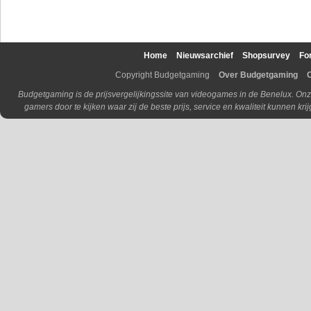
Home
Nieuwsarchief
Shopsurvey
Fo
Copyright Budgetgaming
Over Budgetgaming
Budgetgaming is de prijsvergelijkingssite van videogames in de Benelux. Onz
gamers door te kijken waar zij de beste prijs, service en kwaliteit kunnen