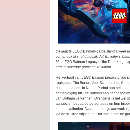
De laatste
LEGO Batman
-game stamt alweer u
echter ook al snel duidelijk dat Traveller’s Tal
Met
LEGO Batman Legacy of the Dark Knight
li
een uitstekende game als resultaat.
Het verhaal van
LEGO Batman Legacy of the D
regisseurs Tim Burton, Joel Schumacher, Chri
het ene moment in Nanda Parbat aan het train
achtervolging uit
The Batman
aan het naspelen 
van Gotham verkennen. Overigens is het wel ster
aangezien bepaalde personages en hun bijbehoren
kunnen voltooien. Daardoor kun je aanvankelij
via de skilltree vrijspelen. Dat doe je met de g