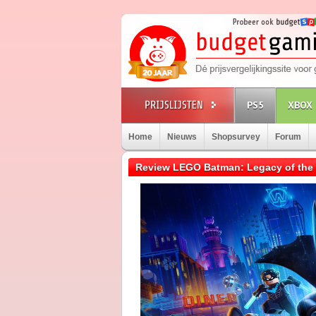
PS5
XBOX 
Home
Nieuws
Shopsurvey
Forum
Review LEGO Batman: Legacy of the 