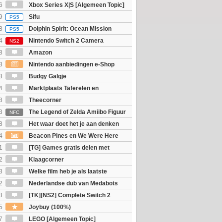
6
Xbox Series X|S [Algemeen Topic]
9
Sifu
PS5
8
Dolphin Spirit: Ocean Mission
PS5
4
Nintendo Switch 2 Camera
NS2
8
Amazon
3
Nintendo aanbiedingen e-Shop
 Nieuw voor Switch 2
3
Budgy Galgje
4
Marktplaats Taferelen en
 (Koper/ Verkoper) :D
8
Theecorner
3
The Legend of Zelda Amiibo Figuur
NFC
s of the Kingdom)
8
Het waar doet het je aan denken
osts wachten!)
4
Beacon Pines en We Were Here
PC) Gratis
1
[TG] Games gratis delen met
2
Klaagcorner
3
Welke film heb je als laatste
2
Nederlandse dub van Medabots
 geheel online...?
3
[TK][NS2] Complete Switch 2
5
Joybuy (100%)
7
LEGO [Algemeen Topic]