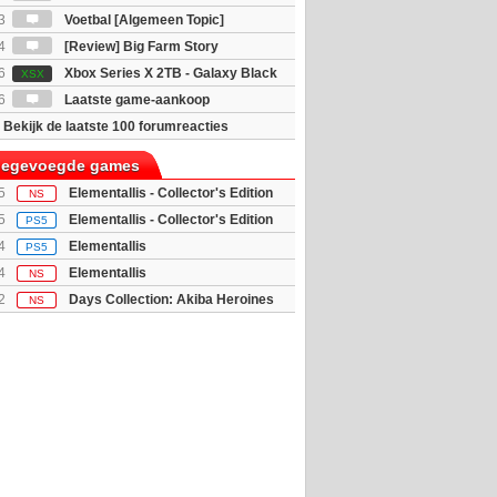
3
Voetbal [Algemeen Topic]
4
[Review] Big Farm Story
eld op SteamDeck)
6
Xbox Series X 2TB - Galaxy Black
XSX
ition
6
Laatste game-aankoop
Bekijk de laatste 100 forumreacties
toegevoegde games
5
Elementallis - Collector's Edition
NS
5
Elementallis - Collector's Edition
PS5
4
Elementallis
PS5
4
Elementallis
NS
2
Days Collection: Akiba Heroines
NS
 Edition...