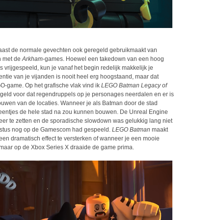
ast de normale gevechten ook geregeld gebruikmaakt van
jn met de
Arkham
-games. Hoewel een takedown van een hoog
s vrijgespeeld, kun je vanaf het begin redelijk makkelijk je
entie van je vijanden is nooit heel erg hoogstaand, maar dat
GO-game. Op het grafische vlak vind ik
LEGO Batman Legacy of
egeld voor dat regendruppels op je personages neerdalen en er is
bouwen van de locaties. Wanneer je als Batman door de stad
 steentjes de hele stad na zou kunnen bouwen. De Unreal Engine
eer te zetten en de sporadische slowdown was gelukkig lang niet
ugustus nog op de Gamescom had gespeeld.
LEGO Batman
maakt
een dramatisch effect te versterken of wanneer je een mooie
n, maar op de Xbox Series X draaide de game prima.