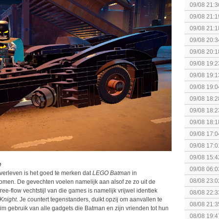
09/08 21:3
09/08 21:1
09/08 21:1
09/08 20:3
09/08 20:1
09/08 19:2
week 32 +
09/08 19:1
09/08 19:0
Anekdotes
09/08 18:2
09/08 18:2
Riju (Tear
09/08 18:1
spel! (3 p
09/08 17:0
Together (
09/08 17:0
elkaar.
09/08 15:4
e
09/08 06:0
overleven is het goed te merken dat
LEGO Batman
in
gezien?
08/08 23:0
men. De gevechten voelen namelijk aan alsof ze zo uit de
binnenkort
ee-flow vechtstijl van die games is namelijk vrijwel identiek
08/08 22:3
Knight
. Je countert tegenstanders, duikt opzij om aanvallen te
collectie
08/08 21:3
lim gebruik van alle gadgets die Batman en zijn vrienden tot hun
08/08 19:4