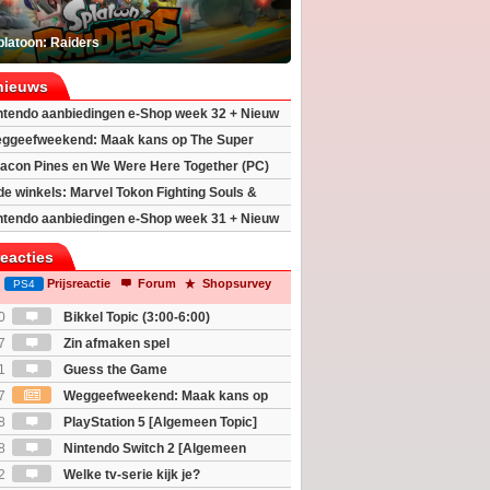
platoon: Raiders
nieuws
ntendo aanbiedingen e-Shop week 32 + Nieuw
h 2
ggeefweekend: Maak kans op The Super
xy movie (2x)!
acon Pines en We Were Here Together (PC)
 de winkels: Marvel Tokon Fighting Souls &
eincarnation
ntendo aanbiedingen e-Shop week 31 + Nieuw
h 2
reacties
Prijsreactie
Forum
Shopsurvey
PS4
0
Bikkel Topic (3:00-6:00)
7
Zin afmaken spel
1
Guess the Game
7
Weggeefweekend: Maak kans op
Mario Galaxy movie (2x)!
8
PlayStation 5 [Algemeen Topic]
8
Nintendo Switch 2 [Algemeen
2
Welke tv-serie kijk je?