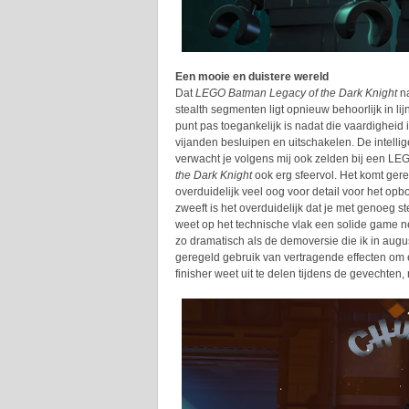
Een mooie en duistere wereld
Dat
LEGO Batman Legacy of the Dark Knight
na
stealth segmenten ligt opnieuw behoorlijk in li
punt pas toegankelijk is nadat die vaardigheid i
vijanden besluipen en uitschakelen. De intellig
verwacht je volgens mij ook zelden bij een LE
the Dark Knight
ook erg sfeervol. Het komt ger
overduidelijk veel oog voor detail voor het op
zweeft is het overduidelijk dat je met genoeg
weet op het technische vlak een solide game n
zo dramatisch als de demoversie die ik in a
geregeld gebruik van vertragende effecten om 
finisher weet uit te delen tijdens de gevechte