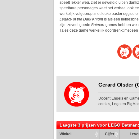
speelt lekker weg, ziet er geweldig uit en dank
speelbare personages weet het verhaal ook een 
werkelijk volgepropt met leuke easter eggs die
Legacy of the Dark Knight
is als een liefdesbri
zijn; zoveel goede
Batman
-games hebben we de 
Tales deze game werkelijk doordrenkt met een li
Gerard Olsder (O
Docent Engels en Game 
comics, Lego en BigMac
Laagste 3 prijzen voor LEGO Batman:
Winkel
Cijfer
Lever