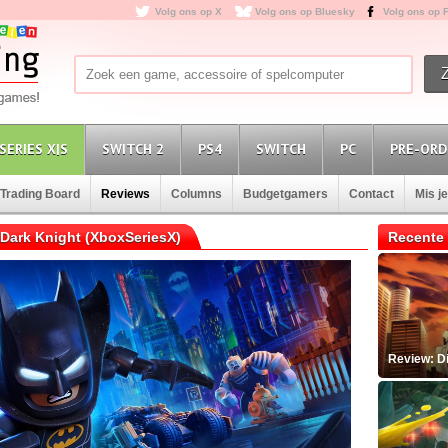
Volg ons op X
Volg ons op Bluesky
Volg ons op 
SERIES X|S
SWITCH 2
PS4
SWITCH
PC
PRE-ORD
Trading Board
Reviews
Columns
Budgetgamers
Contact
Mis j
Dark Knight (XboxSeriesX)
Recente 
Review: D