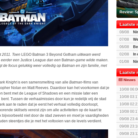
Review: S
Laatste 
08/08
Ni
voor Switc
07/08
We
Mario Gala
06/08
Be
Gratis
02/08
In
it 2011. Toen
LEGO Batman 3 Beyond Gotham
uitkwam werd
Beast of R
es eerder een
Justice League
dan een
Batman
-game wilde maken.
01/08
Ni
gt de focus gelukkig weer volledig op Batman en zijn familie, met
voor Switc
Laatste 
Nieuws
ark Knight
is een samensmelting van alle
Batman
-films van
stopher Nolan en Matt Reeves. Daardoor kan het voorkomen dat je
10/08 06:0
en bent met de League of Shadows en een missie later een
10/08 03:1
bent. Tussen de verhaalmissies door kun je redelijk vrij de stad
10/08 02:2
k aan te raden dat je eerst het verhaal volledig doorloopt,
de skillsets vereist zijn om alle activiteiten op de kaart te
10/08 00:1
k bijvoorbeeld niet door de stad zweven en moet je vaardigheden
The Super 
09/08 23:4
ouden steentjes die je met het voltooien van de levels verdient.
09/08 23:1
Topic]
09/08 23:1