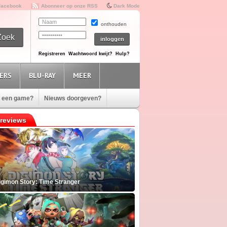
Facebook
Abonneer op onze RSS
Dark Mode
onthouden
Registreren
Wachtwoord kwijt?
Hulp?
ERS
BLU-RAY
MEER
e een game?
Nieuws doorgeven?
reviews
igimon Story: Time Stranger