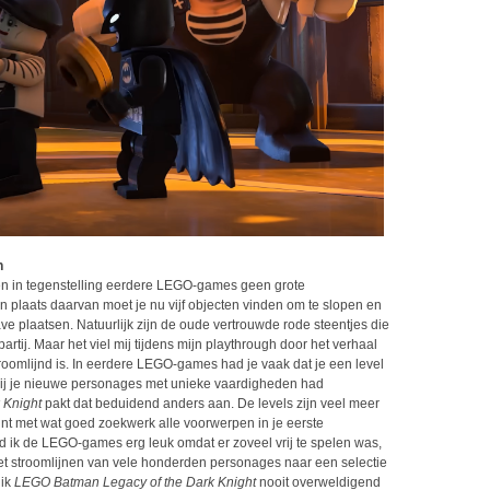
n
bben in tegenstelling eerdere LEGO-games geen grote
 plaats daarvan moet je nu vijf objecten vinden om te slopen en
ve plaatsen. Natuurlijk zijn de oude vertrouwde rode steentjes die
artij. Maar het viel mij tijdens mijn playthrough door het verhaal
roomlijnd is. In eerdere LEGO-games had je vaak dat je een level
nzij je nieuwe personages met unieke vaardigheden had
 Knight
pakt dat beduidend anders aan. De levels zijn veel meer
kunt met wat goed zoekwerk alle voorwerpen in je eerste
d ik de LEGO-games erg leuk omdat er zoveel vrij te spelen was,
et stroomlijnen van vele honderden personages naar een selectie
 ik
LEGO Batman Legacy of the Dark Knight
nooit overweldigend