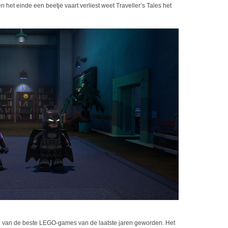
het einde een beetje vaart verliest weet Traveller’s Tales het
 van de beste LEGO-games van de laatste jaren geworden. Het