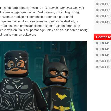
08/08 19:4
tal speelbare personages in
LEGO Batman Legacy of the Dark
08/08 19:1
tuk veelzijdiger qua skillset. Met Batman, Robin, Nightwing,
(uitgespe
08/08 17:3
n Catwoman merk je meteen dat iedereen een paar unieke
Special Ed
jmgeweer verschillende raderen van puzzels vastzetten, is
08/08 14:2
 haar klauwen en natuurlijk heeft Batman zijn batterangs en
r te trekken. Zo is elk personage uniek en heb je iedereen nodig
Gotham te kunnen voltooien.
Laatst 
09/08 14:0
09/08 14:0
09/08 14:0
09/08 14:0
09/08 14:0
(First Print