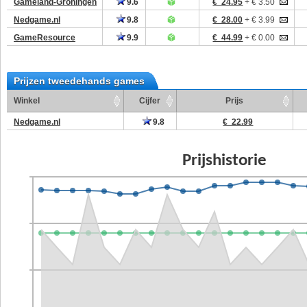
Gameland-Groningen
9.6
€ 24.95
+ € 3.50
Nedgame.nl
9.8
€ 28.00
+ € 3.99
GameResource
9.9
€ 44.99
+ € 0.00
Prijzen tweedehands games
Winkel
Cijfer
Prijs
Nedgame.nl
9.8
€ 22.99