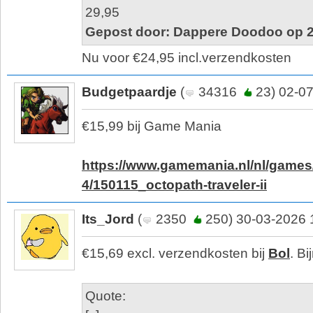
29,95
Gepost door: Dappere Doodoo op 2
Nu voor €24,95 incl.verzendkosten
Budgetpaardje
(
34316
23) 02-07
€15,99 bij Game Mania
https://www.gamemania.nl/nl/games/
4/150115_octopath-traveler-ii
Its_Jord
(
2350
250) 30-03-2026 
€15,69 excl. verzendkosten bij
Bol
. Bi
Quote: