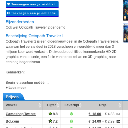
Toevoegen aan je wishlist
Toevoegen aan je collectie
Bijzonderheden
Ook wel Octopath Traveler 2 genoemd.
Beschrijving Octopath Traveler II
Octopath Traveler 2 is een gloednieuw deel in de Octopath Travelerserie,
waarvan het eerste deel in 2018 verscheen en wereldwijd meer dan 3
miljoen keer werd verkocht. Dit tweede deel tilt de kenmerkende HD-2D-
graphics van de serie, een fusie van retropixel-art en 3D-graphics, naar
een nog hoger niveau.
Kenmerken:
Begin je avontuur met één...
+ Lees meer
Prijzen
Winkel
Cijfer
Levertijd
Prijs
Gameshop Twente
8.8
€ 18.00
+ € 4.88
Bol.com
7.2
€ 24.09
+ € 2.99