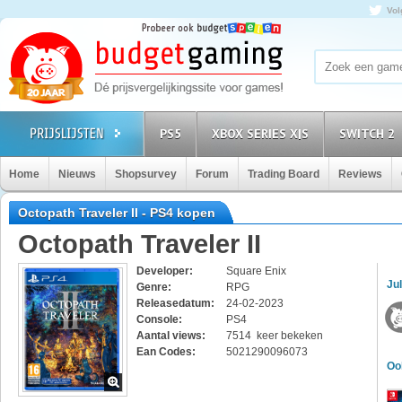
Vol
PS5
XBOX SERIES X|S
SWITCH 2
Home
Nieuws
Shopsurvey
Forum
Trading Board
Reviews
Octopath Traveler II - PS4 kopen
Octopath Traveler II
Developer:
Square Enix
Jul
Genre:
RPG
Releasedatum:
24-02-2023
Console:
PS4
Aantal views:
7514 keer bekeken
Ean Codes:
5021290096073
Oo