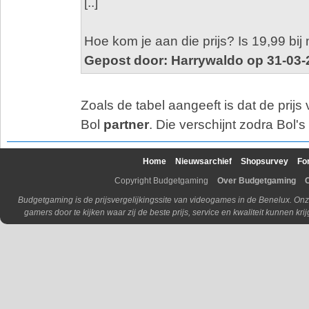
[..]
Hoe kom je aan die prijs? Is 19,99 bij m
Gepost door: Harrywaldo op 31-03-
Zoals de tabel aangeeft is dat de prij
Bol
partner
. Die verschijnt zodra Bol's
Home
Nieuwsarchief
Shopsurvey
Fo
Copyright Budgetgaming
Over Budgetgaming
Budgetgaming is de prijsvergelijkingssite van videogames in de Benelux. Onz
gamers door te kijken waar zij de beste prijs, service en kwaliteit kunnen