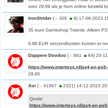
voor 29.99 als je hem online besteld b
IronStrider
(
305
9) 17-08-2023 1
35 euro Gameshop Twente. Alleen PS
5.88 EUR verzendkosten komen er nog
Dappere Doodoo
(
661
64) 20-11
https://www.intertoys.nl/ps4-en-ps5-
29,95
Xor
(
41567
2321) 14-12-2023 20
Quote:
https://www.intertoys.nl/ps4-en-ps5-