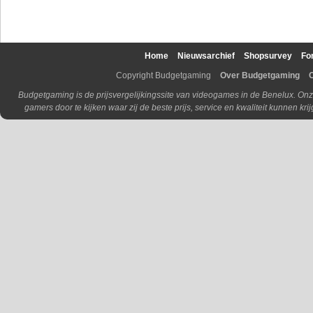
Home
Nieuwsarchief
Shopsurvey
Fo
Copyright Budgetgaming
Over Budgetgaming
Budgetgaming is de prijsvergelijkingssite van videogames in de Benelux. Onz
gamers door te kijken waar zij de beste prijs, service en kwaliteit kunnen