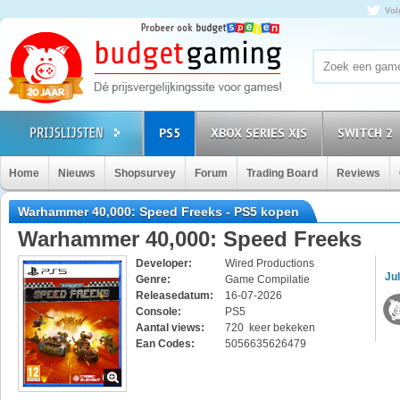
Vol
PS5
XBOX SERIES X|S
SWITCH 2
Home
Nieuws
Shopsurvey
Forum
Trading Board
Reviews
Warhammer 40,000: Speed Freeks - PS5 kopen
Warhammer 40,000: Speed Freeks
Developer:
Wired Productions
Jul
Genre:
Game Compilatie
Releasedatum:
16-07-2026
Console:
PS5
Aantal views:
720 keer bekeken
Ean Codes:
5056635626479