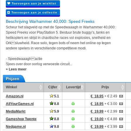
Toevoegen aan je wishlist
Toevoegen aan je collectie
Beschrijving Warhammer 40,000: Speed Freeks
Scheur het slagveld op met de Speedwaaagh in Warhammer 40,000:
Speed Freeks voor PlayStation 5. Bestuur brute buggy’s, tanks en
helikopters en strijd in chaotische races vol explosies, snelheid en
Orksluwheid. Race solo, tegen bots of neem het online op tegen
andere spelers in verschillende competitieve modi.
- Speedwaaaghactie
Sjees over door oorlog verwoeste circuit...
+ Lees meer
Prijzen
Winkel
Cijfer
Levertijd
Prijs
Amazon.nl
5.1
€ 18.95
+ € 2.49
AllYourGames.nl
8.8
€ 18.95
+ € 3.00
MediaMarkt
5.9
€ 19.99
+ € 2.99
Gameshop Twente
8.8
€ 19.00
+ € 4.88
Nedgame.nl
9.8
€ 19.99
+ € 3.99