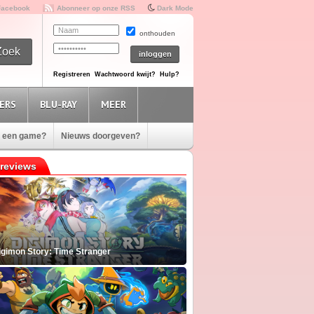
Facebook
Abonneer op onze RSS
Dark Mode
onthouden
Registreren
Wachtwoord kwijt?
Hulp?
ERS
BLU-RAY
MEER
e een game?
Nieuws doorgeven?
reviews
igimon Story: Time Stranger