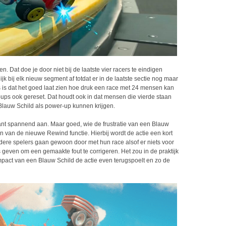
. Dat doe je door niet bij de laatste vier racers te eindigen
jk bij elk nieuw segment af totdat er in de laatste sectie nog maar
us is dat het goed laat zien hoe druk een race met 24 mensen kan
-ups ook gereset. Dat houdt ook in dat mensen die vierde staan
 Blauw Schild als power-up kunnen krijgen.
nt spannend aan. Maar goed, wie de frustratie van een Blauw
n van de nieuwe Rewind functie. Hierbij wordt de actie een kort
ere spelers gaan gewoon door met hun race alsof er niets voor
 geven om een gemaakte fout te corrigeren. Het zou in de praktijk
mpact van een Blauw Schild de actie even terugspoelt en zo de