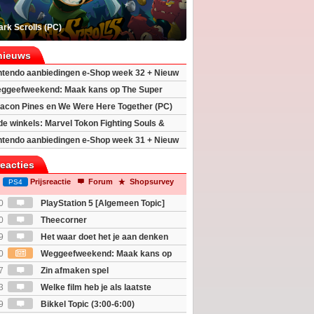
rk Scrolls (PC)
nieuws
ntendo aanbiedingen e-Shop week 32 + Nieuw
h 2
ggeefweekend: Maak kans op The Super
xy movie (2x)!
acon Pines en We Were Here Together (PC)
 de winkels: Marvel Tokon Fighting Souls &
eincarnation
ntendo aanbiedingen e-Shop week 31 + Nieuw
h 2
reacties
Prijsreactie
Forum
Shopsurvey
PS4
0
PlayStation 5 [Algemeen Topic]
0
Theecorner
9
Het waar doet het je aan denken
osts wachten!)
0
Weggeefweekend: Maak kans op
Mario Galaxy movie (2x)!
7
Zin afmaken spel
3
Welke film heb je als laatste
9
Bikkel Topic (3:00-6:00)