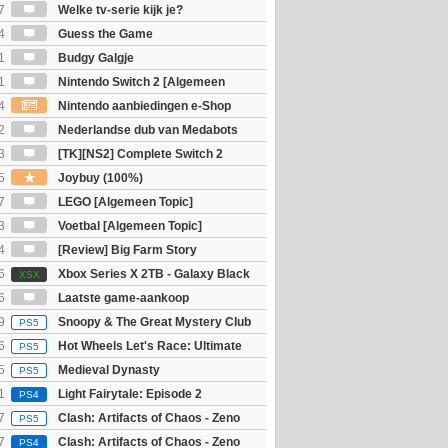
7
Welke tv-serie kijk je?
4
Guess the Game
1
Budgy Galgje
1
Nintendo Switch 2 [Algemeen
4
Nintendo aanbiedingen e-Shop
 Nieuw voor Switch 2
2
Nederlandse dub van Medabots
 geheel online...?
3
[TK][NS2] Complete Switch 2
5
Joybuy (100%)
7
LEGO [Algemeen Topic]
3
Voetbal [Algemeen Topic]
4
[Review] Big Farm Story
eld op SteamDeck)
6
Xbox Series X 2TB - Galaxy Black
XSX
ition
6
Laatste game-aankoop
9
Snoopy & The Great Mystery Club
PS5
6
Hot Wheels Let's Race: Ultimate
PS5
5
Medieval Dynasty
PS5
1
Light Fairytale: Episode 2
PS4
7
Clash: Artifacts of Chaos - Zeno
PS5
7
Clash: Artifacts of Chaos - Zeno
PS4