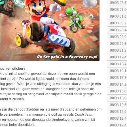
09/08 03:5
09/08 03:0
09/08 01:0
09/08 00:2
Topic]
08/08 23:4
week 32 +
08/08 23:0
binnenkort
08/08 22:3
collectie
08/08 21:3
08/08 19:4
08/08 19:4
ngen en stickers
08/08 19:1
ruipt mij al snel het gevoel dat deze nieuwe open wereld een
(uitgespe
08/08 17:3
nt zal zijn. De wereld ligt bezaaid met meer dan duizend
Special Ed
ing geven. Weet je zo’n uitdaging te voltooien, dan verdien je een
08/08 14:2
j best snel zou gaan vervelen, aangezien het feitelijk naast de
08/08 13:0
leurrijke setting en het gevoel van vrijheid maakt dat ik geregeld de
08/08 13:0
reld te cruisen.
Speed!
08/08 12:5
en zijn die gehoopt hadden op iets meer diepgang en geheimen om
08/08 12:5
m te verzamelen, maar mensen die ooit games als
Crash Team
08/08 12:4
en hoopten op een diepgaande singleplayer ervaring zijn bij
Edition
unnen beter doorrijden.
08/08 12:4