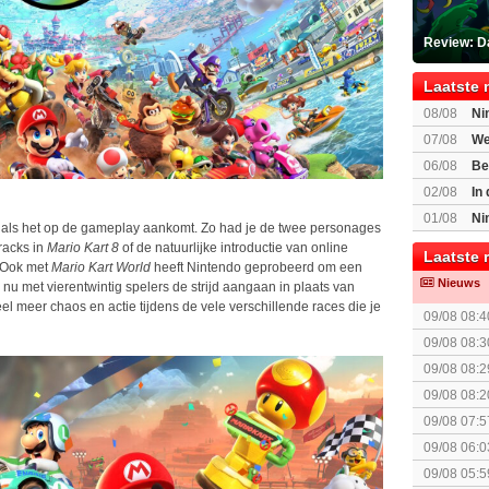
Review: Da
Laatste 
08/08
Ni
voor Switc
07/08
We
Mario Gala
06/08
Be
Gratis
02/08
In
Beast of R
01/08
Ni
ws als het op de gameplay aankomt. Zo had je de twee personages
voor Switc
racks in
Mario Kart 8
of de natuurlijke introductie van online
Laatste 
 Ook met
Mario Kart World
heeft Nintendo geprobeerd om een
Nieuws
nu met vierentwintig spelers de strijd aangaan in plaats van
eel meer chaos en actie tijdens de vele verschillende races die je
09/08 08:4
09/08 08:3
09/08 08:2
spel! (3 p
09/08 08:2
The Super 
09/08 07:5
09/08 06:0
gezien?
09/08 05:5