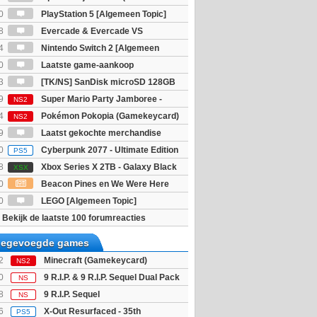
igie)
0
PlayStation 5 [Algemeen Topic]
8
Evercade & Evercade VS
 Topic]
4
Nintendo Switch 2 [Algemeen
0
Laatste game-aankoop
3
[TK/NS] SanDisk microSD 128GB
9
Super Mario Party Jamboree -
NS2
witch 2 Edition
4
Pokémon Pokopia (Gamekeycard)
NS2
9
Laatst gekochte merchandise
0
Cyberpunk 2077 - Ultimate Edition
PS5
8
Xbox Series X 2TB - Galaxy Black
XSX
ition
0
Beacon Pines en We Were Here
PC) Gratis
0
LEGO [Algemeen Topic]
Bekijk de laatste 100 forumreacties
toegevoegde games
2
Minecraft (Gamekeycard)
NS2
0
9 R.I.P. & 9 R.I.P. Sequel Dual Pack
NS
8
9 R.I.P. Sequel
NS
6
X-Out Resurfaced - 35th
PS5