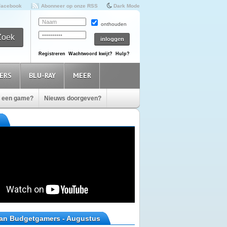
Facebook
Abonneer op onze RSS
Dark Mode
onthouden
Registreren
Wachtwoord kwijt?
Hulp?
ERS
BLU-RAY
MEER
e een game?
Nieuws doorgeven?
van Budgetgamers - Augustus