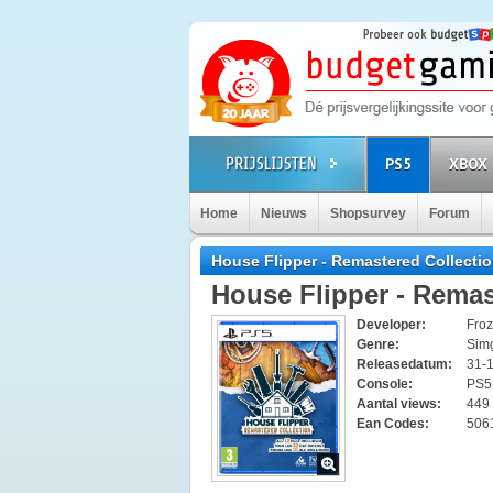
PS5
XBOX 
Home
Nieuws
Shopsurvey
Forum
House Flipper - Remastered Collecti
House Flipper - Remas
Developer:
Froz
Genre:
Sim
Releasedatum:
31-
Console:
PS
Aantal views:
449
Ean Codes:
506