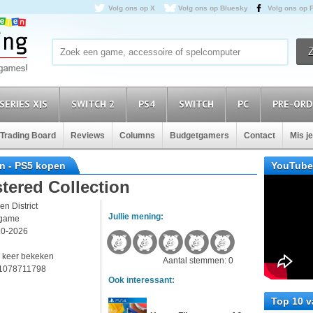
Volg ons op X
Volg ons op Bluesky
Volg ons op 
SERIES X|S
SWITCH 2
PS4
SWITCH
PC
PRE-ORD
Trading Board
Reviews
Columns
Budgetgamers
Contact
Mis j
on - PS5 kopen
YouTube
tered Collection
en District
Jullie mening:
game
10-2026
5
 keer bekeken
Aantal stemmen: 0
1078711798
Ook interessant:
Top 10 