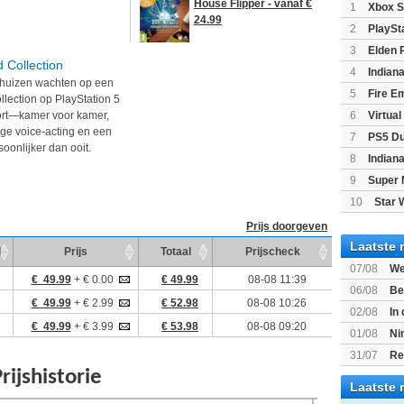
House Flipper - vanaf €
1
Xbox S
24.99
(XboxSeri
2
PlaySt
3
Elden 
 Collection
4
Indian
n huizen wachten op een
Edition
(P
5
Fire E
lection op PlayStation 5
(Switch2)
fort—kamer voor kamer,
6
Virtua
ige voice-acting en een
7
PS5 Du
oonlijker dan ooit.
Light Limi
8
Indian
9
Super 
10
Star 
Prijs doorgeven
Laatste 
d
Prijs
Totaal
Prijscheck
07/08
We
€ 49.99
+ € 0.00
€ 49.99
08-08 11:39
Mario Gala
06/08
Be
€ 49.99
+ € 2.99
€ 52.98
08-08 10:26
Gratis
02/08
In
€ 49.99
+ € 3.99
€ 53.98
08-08 09:20
Beast of R
01/08
Ni
voor Switc
31/07
Re
Laatste 