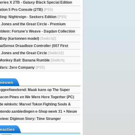
eries X 2TB - Galaxy Black Special Edition
esX)
ation 5 Pro Console (2TB)
(PS5)
Ring: Nightreign - Seekers Edition
(PS5)
a Jones and the Great Circle - Premium
S5)
mblem: Fortune's Weave - Dagdan Collection
l Boy (kartonnen model)
(Switch2)
alSense Draadloze Controller (007 First
ted Edition)
(PS5)
a Jones and the Great Circle
(Switch2)
Monkey Ball: Banana Rumble
(Switch)
Wars: Zero Company
(PS5)
nieuws
ggeefweekend: Maak kans op The Super
xy movie (2x)!
acon Pines en We Were Here Together (PC)
 de winkels: Marvel Tokon Fighting Souls &
eincarnation
ntendo aanbiedingen e-Shop week 31 + Nieuw
h 2
view: Digimon Story: Time Stranger
reacties