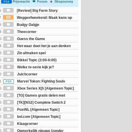
Prijsreactie
Forum
Shopsurvey
PS4
6
[Review] Big Farm Story
eld op SteamDeck)
7
Weggeefweekend: Maak kans op
Mario Galaxy movie (2x)!
8
Budgy Galgje
4
Theecorner
6
Guess the Game
4
Het waar doet het je aan denken
osts wachten!)
3
Zin afmaken spel
8
Bikkel Topic (3:00-6:00)
2
Welke tv-serie kijk je?
2
Juichcorner
1
Marvel Tokon: Fighting Souls
PS5
5
Xbox Series X|S [Algemeen Topic]
2
[TG] Games gratis delen met
8
[TK][NS2] Complete Switch 2
2
PostNL [Algemeen Topic]
2
bol.com [Algemeen Topic]
3
Klaagcorner
5
Opmerkelijk nieuws (zonder