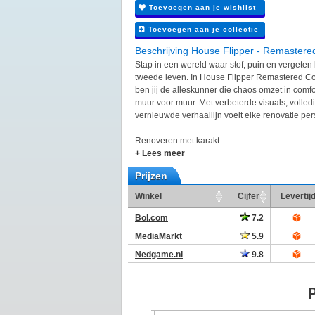
Toevoegen aan je wishlist
Toevoegen aan je collectie
Beschrijving House Flipper - Remastered
Stap in een wereld waar stof, puin en vergete
tweede leven. In House Flipper Remastered Col
ben jij de alleskunner die chaos omzet in com
muur voor muur. Met verbeterde visuals, volled
vernieuwde verhaallijn voelt elke renovatie pers
Renoveren met karakt...
+ Lees meer
Prijzen
Winkel
Cijfer
Levertij
Bol.com
7.2
MediaMarkt
5.9
Nedgame.nl
9.8