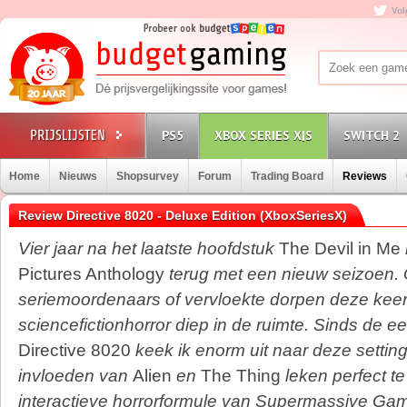
Vol
PS5
XBOX SERIES X|S
SWITCH 2
Home
Nieuws
Shopsurvey
Forum
Trading Board
Reviews
Review Directive 8020 - Deluxe Edition (XboxSeriesX)
Vier jaar na het laatste hoofdstuk
The Devil in Me
Pictures Anthology
terug met een nieuw seizoen.
seriemoordenaars of vervloekte dorpen deze keer
sciencefictionhorror diep in de ruimte. Sinds de e
Directive 8020
keek ik enorm uit naar deze setting
invloeden van
Alien
en
The Thing
leken perfect te
interactieve horrorformule van Supermassive Game