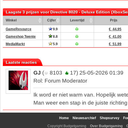
Laagste 3 prijzen voor Directive 8020 - Deluxe Edition (XboxSe
Winkel
Cijfer
Levertijd
Prijs
GameResource
9.9
€ 44.95
Gameshop Twente
8.8
€ 41.00
MediaMarkt
5.9
€ 51.99
Laatste reacties
GJ
(
8103
17) 25-05-2026 01:39
Rol: Forum Moderator
Ik word er niet warm van. Hopelijk we
Man weer een stap in de juiste richting 
Home
Nieuwsarchief
Shopsurvey
Fo
Copyright Budgetgaming
Over Budgetgaming