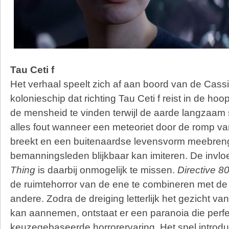
Tau Ceti f
Het verhaal speelt zich af aan boord van de Cass
kolonieschip dat richting Tau Ceti f reist in de ho
de mensheid te vinden terwijl de aarde langzaam st
alles fout wanneer een meteoriet door de romp va
breekt en een buitenaardse levensvorm meebreng
bemanningsleden blijkbaar kan imiteren. De invl
Thing
is daarbij onmogelijk te missen.
Directive 
de ruimtehorror van de ene te combineren met de
andere. Zodra de dreiging letterlijk het gezicht v
kan aannemen, ontstaat er een paranoia die perfec
keuzegebaseerde horrorervaring. Het spel introduc