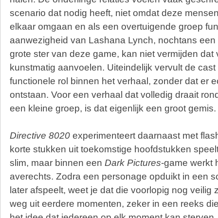
scenario dat nodig heeft, niet omdat deze mense
elkaar omgaan en als een overtuigende groep func
aanwezigheid van Lashana Lynch, nochtans een s
grote ster van deze game, kan niet vermijden da
kunstmatig aanvoelen. Uiteindelijk vervult de cast
functionele rol binnen het verhaal, zonder dat er 
ontstaan. Voor een verhaal dat volledig draait r
een kleine groep, is dat eigenlijk een groot gemis.
Directive 8020
experimenteert daarnaast met flash
korte stukken uit toekomstige hoofdstukken speelt.
slim, maar binnen een
Dark Pictures
-game werkt h
averechts. Zodra een personage opduikt in een s
later afspeelt, weet je dat die voorlopig nog veilig 
weg uit eerdere momenten, zeker in een reeks die
het idee dat iedereen op elk moment kan sterven. Z