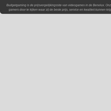
Budgetgaming is de prijsvergelijkingssite van videogames in de Benelux. Onz
gamers door te kijken waar zij de beste prijs, service en kwaliteit kunnen