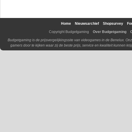
Home
Nieuwsarchief
Shopsurvey
Fo
Copyright Budgetgaming
Over Budgetgaming
Budgetgaming is de prijsvergelijkingssite van videogames in de Benelux. Onz
gamers door te kijken waar zij de beste prijs, service en kwaliteit kunnen