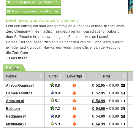
Toevoegen aan je wishlist
Toevoegen aan je collectie
Beschrijving Star Wars: Zero Company
Leid een elitesquad door een grimmig en authentiek verhaal in Star Wars
Zero Company™, een tactisch singleplayer turn-based spel ontwikkeld
door Bit Reactor in samenwerking met Electronic Arts en Lucasfilm
Games. Het spel speelt zich af in de nadagen van de Clone Wars, waarin
je in de huid kruipt van Hawks, een voormalige officier van de Republic
die Zero Com...
+ Lees meer
Prijzen
Winkel
Cijfer
Levertijd
Prijs
AllYourGames.nl
8.8
€ 52.95
+ € 0.00
GameResource
9.9
€ 52.95
+ € 0.00
Amazon.nl
5.1
€ 54.99
+ € 0.00
Bol.com
7.2
€ 54.99
+ € 0.00
Nedgame.nl
9.8
€ 54.99
+ € 3.99
MediaMarkt
5.9
€ 64.99
+ € 0.00