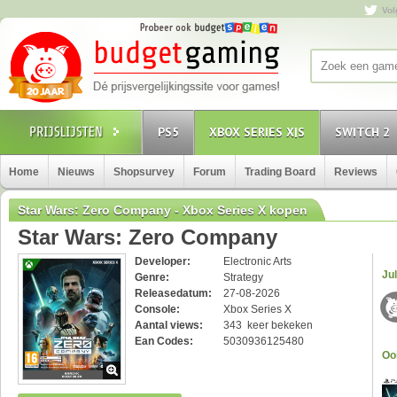
Vol
PS5
XBOX SERIES X|S
SWITCH 2
Home
Nieuws
Shopsurvey
Forum
Trading Board
Reviews
Star Wars: Zero Company - Xbox Series X kopen
Star Wars: Zero Company
Developer:
Electronic Arts
Jul
Genre:
Strategy
Releasedatum:
27-08-2026
Console:
Xbox Series X
Aantal views:
343 keer bekeken
Ean Codes:
5030936125480
Oo