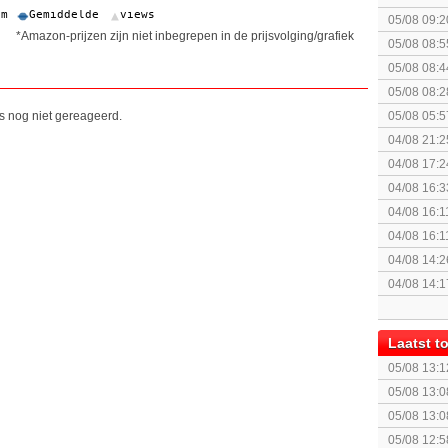
augustus z
05/08 09:2
*Amazon-prijzen zijn niet inbegrepen in de prijsvolging/grafiek
05/08 08:5
05/08 08:4
05/08 08:2
spel! (3 p
is nog niet gereageerd.
05/08 05:5
04/08 21:2
Topic]
04/08 17:2
04/08 16:3
'echte' fy
04/08 16:1
04/08 16:1
Fighting S
04/08 14:2
04/08 14:1
Laatst 
05/08 13:1
05/08 13:0
- Cepter E
05/08 13:0
- Cepter E
05/08 12:5