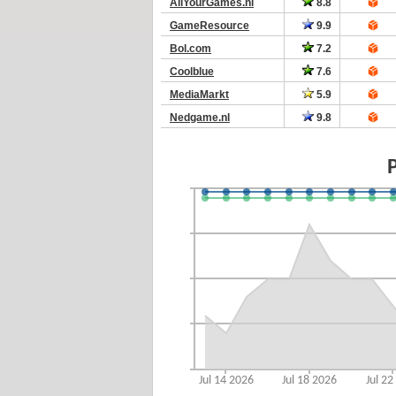
AllYourGames.nl
8.8
GameResource
9.9
Bol.com
7.2
Coolblue
7.6
MediaMarkt
5.9
Nedgame.nl
9.8