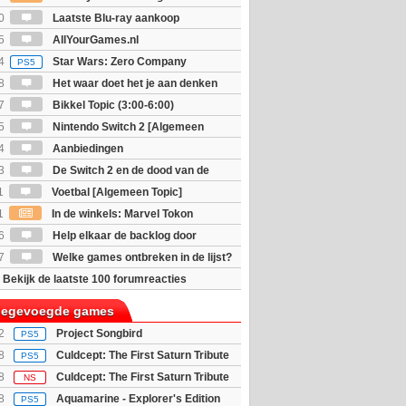
ijn bekend
0
Laatste Blu-ray aankoop
5
AllYourGames.nl
4
Star Wars: Zero Company
PS5
8
Het waar doet het je aan denken
osts wachten!)
7
Bikkel Topic (3:00-6:00)
5
Nintendo Switch 2 [Algemeen
4
Aanbiedingen
3
De Switch 2 en de dood van de
sieke game: Accepteren of boycotten?
1
Voetbal [Algemeen Topic]
1
In de winkels: Marvel Tokon
ouls & Beast of Reincarnation
6
Help elkaar de backlog door
7
Welke games ontbreken in de lijst?
Bekijk de laatste 100 forumreacties
toegevoegde games
2
Project Songbird
PS5
8
Culdcept: The First Saturn Tribute
PS5
dition
8
Culdcept: The First Saturn Tribute
NS
dition
8
Aquamarine - Explorer's Edition
PS5