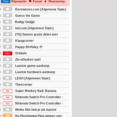
Prijsreactie
Forum
Shopsurvey
PS4
4
Rarewaves.com [Algemene Topic]
9
Guess the Game
1
Budgy Galgje
1
bol.com [Algemeen Topic]
1
[TG] Games gratis delen met
7
Klaagcorner
7
Happy Birthday :P
4
Orbitals
NS2
1
Zin afmaken spel
9
Laatste game-aankoop
6
Laatste hardware-aankoop
1
LEGO [Algemeen Topic]
9
Theecorner
6
Super Monkey Ball: Banana
NS
0
Nintendo Switch Pro Controller -
NS
 Edition
0
Nintendo Switch Pro Controller -
NS
unter Rise Sunbreak Edition
5
Welke film heb je als laatste
8
De PlayStation Plus games van