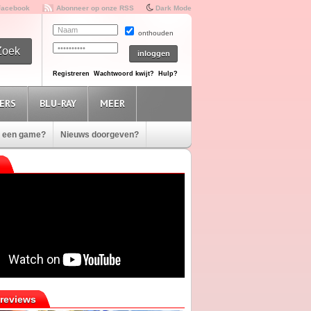
Facebook
Abonneer op onze RSS
Dark Mode
onthouden
Registreren
Wachtwoord kwijt?
Hulp?
ERS
BLU-RAY
MEER
e een game?
Nieuws doorgeven?
reviews