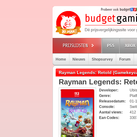
PS5
XBOX 
Home
Nieuws
Shopsurvey
Forum
Rayman Legends: Retold (Gamekeycar
Rayman Legends: Ret
Developer:
Ubis
Genre:
Plat
Releasedatum:
01-
Console:
Swi
Aantal views:
412
Ean Codes:
330