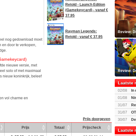
Retold - Launch Edition
(Gamekeycard) - vanaf €
37.95
Rayman Legends:
Review: D
Retold - vanaf € 37.95
deel nog gedownload moet
n en door te verkopen,
idge.
(Gamekeycard)
fde nieuwe versie, met
eel solo of met maximaal
Review: D
s nieuw koninkrijk, beleef
Laatste 
02/08
In
Beast of R
01/08
Ni
den vol charme en
voor Switc
31/07
Re
31/07
OT
Prijs doorgeven
30/07
De
bekend
d
Prijs
Totaal
Prijscheck
Laatste 