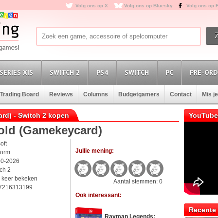
Volg ons op X
Volg ons op Bluesky
Volg ons op 
SERIES X|S
SWITCH 2
PS4
SWITCH
PC
PRE-ORD
Trading Board
Reviews
Columns
Budgetgamers
Contact
Mis j
d) - Switch 2 kopen
YouTube
old (Gamekeycard)
oft
Jullie mening:
form
10-2026
tch 2
 keer bekeken
Aantal stemmen: 0
7216313199
Ook interessant:
Recente 
Rayman Legends: