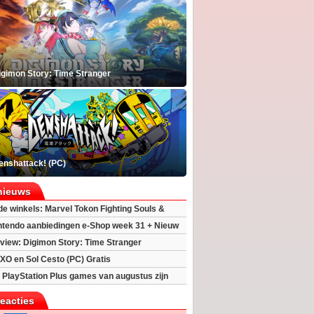
igimon Story: Time Stranger
enshattack! (PC)
nieuws
 de winkels: Marvel Tokon Fighting Souls &
eincarnation
ntendo aanbiedingen e-Shop week 31 + Nieuw
h 2
view: Digimon Story: Time Stranger
XO en Sol Cesto (PC) Gratis
 PlayStation Plus games van augustus zijn
reacties